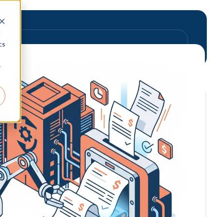
d
cs
r