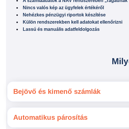
A számlaadatok a NAV rendszerében „ragadnak
Nincs valós kép az ügyfelek értékéről
Nehézkes pénzügyi riportok készítése
Külön rendszerekben kell adatokat ellenőrizni
Lassú és manuális adatfeldolgozás
Mil
Bejövő és kimenő számlák
Automatikus párosítás