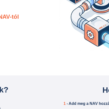
 NAV-tól
ák?
H
1
- Add meg a NAV hozzá