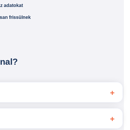
az adatokat
san frissülnek
nal?