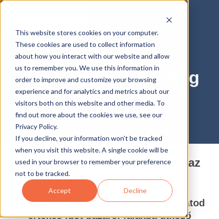
This website stores cookies on your computer.
These cookies are used to collect information
about how you interact with our website and allow
us to remember you. We use this information in
HubSpot Prospecting
order to improve and customize your browsing
experience and for analytics and metrics about our
Agent
visitors both on this website and other media. To
e-book
find out more about the cookies we use, see our
Privacy Policy.
If you decline, your information won’t be tracked
when you visit this website. A single cookie will be
Viszlát, hideghívás! Üdvözöld az
used in your browser to remember your preference
not to be tracked.
AI-alapú értékesítést!
Accept
Decline
Eleged van abból, hogy a sales csapatod
értékes időt pazarol falakba ütköző