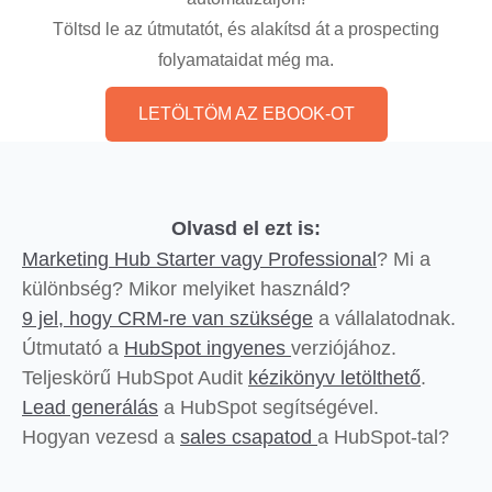
Töltsd le az útmutatót, és alakítsd át a prospecting
folyamataidat még ma.
LETÖLTÖM AZ EBOOK-OT
Olvasd el ezt is:
Marketing Hub Starter vagy Professional
? Mi a
különbség? Mikor melyiket használd?
9 jel, hogy CRM-re van szüksége
a vállalatodnak.
Útmutató a
HubSpot ingyenes
verziójához.
Teljeskörű HubSpot Audit
kézikönyv letölthető
.
Lead generálás
a HubSpot segítségével.
Hogyan vezesd a
sales csapatod
a HubSpot-tal?