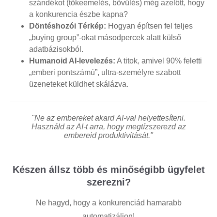
szándékot (tőkeemelés, bővülés) még azelőtt, hogy
a konkurencia észbe kapna?
Döntéshozói Térkép:
Hogyan építsen fel teljes
„buying group”-okat másodpercek alatt külső
adatbázisokból.
Humanoid AI-levelezés:
A titok, amivel 90% feletti
„emberi pontszámú”, ultra-személyre szabott
üzeneteket küldhet skálázva.
"Ne az embereket akard AI-val helyettesíteni.
Használd az AI-t arra, hogy megtízszerezd az
embereid produktivitását."
Készen állsz több és minőségibb ügyfelet
szerezni?
Ne hagyd, hogy a konkurenciád hamarabb
automatizáljon!