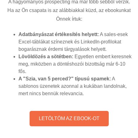
A hagyományos prospecting ma már több sebből vérzik.
Ha az Ön csapata is az alábbiakkal küzd, az ebookunkat
Önnek írtuk:
Adatbányászat értékesítés helyett:
A sales-esek
Excel-táblákat színeznek és LinkedIn-profilokat
bogarásznak érdemi tárgyalások helyett.
Lövöldözés a sötétben:
Egyetlen embert keresnek
meg, miközben a döntéshozói bizottság már 6-10
fős.
A "Szia, van 5 perced?" típusú spamek:
A
sablonos üzenetek azonnal a kukában landolnak,
mert nincs bennük relevancia.
LETÖLTÖM AZ EBOOK-OT