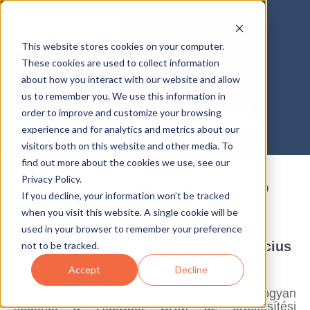
This website stores cookies on your computer.
These cookies are used to collect information
about how you interact with our website and allow
us to remember you. We use this information in
HubSpot videók
order to improve and customize your browsing
experience and for analytics and metrics about our
visitors both on this website and other media. To
find out more about the cookies we use, see our
Privacy Policy.
Enterfor által készített oktató
If you decline, your information won’t be tracked
videók
when you visit this website. A single cookie will be
used in your browser to remember your preference
HubSpot - értékesítőknek - 2025. március
not to be tracked.
26.
Accept
Decline
Ebben a webinárban megmutatom, hogyan
segíthet a HubSpot CRM az értékesítési