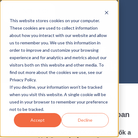
This website stores cookies on your computer.
These cookies are used to collect information
about how you interact with our website and allow
us to remember you. We use this information in
HubSpot CRM -
order to improve and customize your browsing
experience and for analytics and metrics about our
kkv ügyvezetők
visitors both on this website and other media. To
find out more about the cookies we use, see our
Privacy Policy.
If you decline, your information won’t be tracked
when you visit this website. A single cookie will be
A HubSpot és a magyar kkv
used in your browser to remember your preference
ügyvezetők: sikeres
not to be tracked.
együttműködés az online világban
Accept
Decline
Miért szeretik a magyar KKV ügyvezetők a