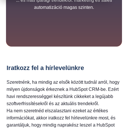
... és más iparági trendekről: marketing és sales
automatizáció magas szinten.
Iratkozz fel a hírlevelünkre
Szeretnénk, ha mindig az elsők között tudnál arról, hogy
milyen újdonságok érkeznek a HubSpot CRM-be. Ezért
havi rendszerességgel készítünk cikkeket a legújabb
szoftverfrissítésekről és az aktuális trendekről.
Ha nem szeretnéd elszalasztani ezeket az értékes
információkat, akkor iratkozz fel hírlevelünkre most, és
garantáljuk, hogy mindig naprakész leszel a HubSpot