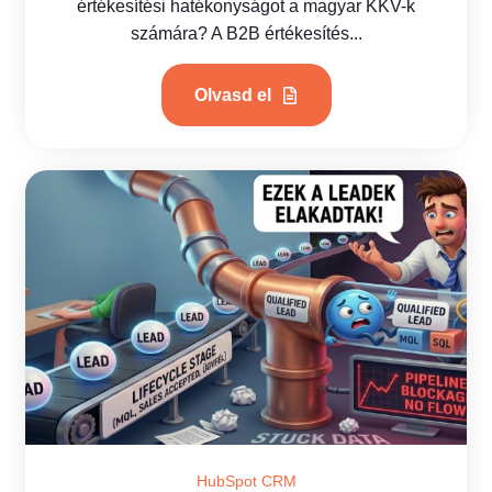
értékesítési hatékonyságot a magyar KKV-k
számára? A B2B értékesítés...
Olvasd el
HubSpot CRM