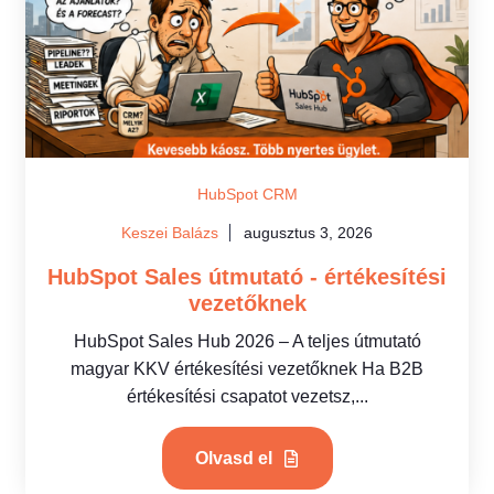
HubSpot CRM
Keszei Balázs
augusztus 3, 2026
HubSpot Sales útmutató - értékesítési
vezetőknek
HubSpot Sales Hub 2026 – A teljes útmutató
magyar KKV értékesítési vezetőknek Ha B2B
értékesítési csapatot vezetsz,...
Olvasd el