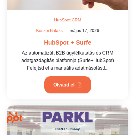
HubSpot CRM
Keszei Balázs
május 17, 2026
HubSpot + Surfe
Az automatizált B2B ügyfélkutatás és CRM
adatgazdagítás platformja (Surfe+HubSpot)
Felejtsd el a manuális adatmásolást!...
Olvasd el