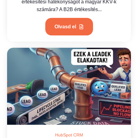
értékesítési hatékonyságot a magyar KKV-k
számára? A B2B értékesítés...
Olvasd el
HubSpot CRM