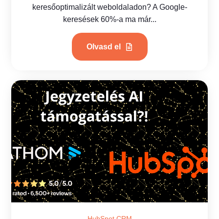
keresőoptimalizált weboldaladon? A Google-
keresések 60%-a ma már...
Olvasd el
HubSpot CRM