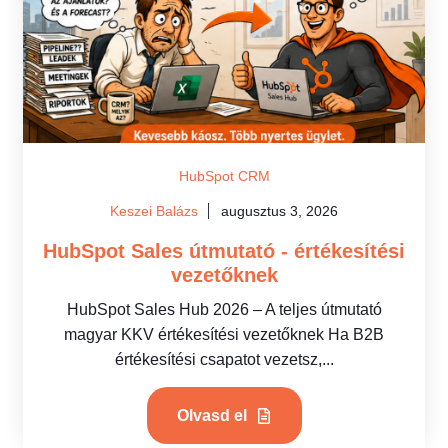
HubSpot CRM
Keszei Balázs
augusztus 3, 2026
HubSpot Sales útmutató - értékesítési
vezetőknek
HubSpot Sales Hub 2026 – A teljes útmutató
magyar KKV értékesítési vezetőknek Ha B2B
értékesítési csapatot vezetsz,...
Olvasd el