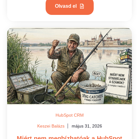
Olvasd el
HubSpot CRM
Keszei Balázs
május 31, 2026
Miért nem megbízhatóak a HubSpot