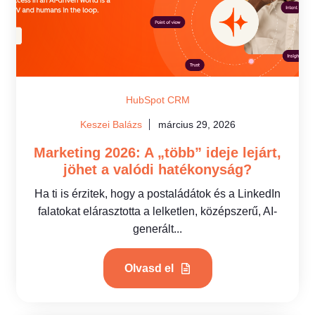
HubSpot CRM
Keszei Balázs
március 29, 2026
Marketing 2026: A „több” ideje lejárt,
jöhet a valódi hatékonyság?
Ha ti is érzitek, hogy a postaládátok és a LinkedIn
falatokat elárasztotta a lelketlen, középszerű, AI-
generált...
Olvasd el