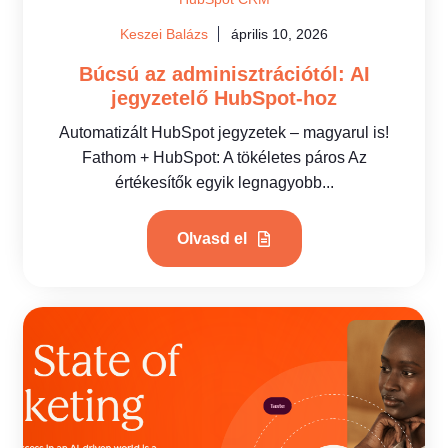
Keszei Balázs
április 10, 2026
Búcsú az adminisztrációtól: AI
jegyzetelő HubSpot-hoz
Automatizált HubSpot jegyzetek – magyarul is!
Fathom + HubSpot: A tökéletes páros Az
értékesítők egyik legnagyobb...
Olvasd el