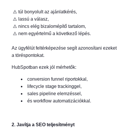
⚠️ túl bonyolult az ajánlatkérés,
⚠️ lassú a válasz,
⚠️ nincs elég bizalomépítő tartalom,
⚠️ nem egyértelmű a következő lépés.
Az ügyfélút feltérképezése segít azonosítani ezeket
a töréspontokat.
HubSpotban ezek jól mérhetők:
conversion funnel riportokkal,
lifecycle stage trackinggel,
sales pipeline elemzéssel,
és workflow automatizációkkal.
2. Javítja a SEO teljesítményt