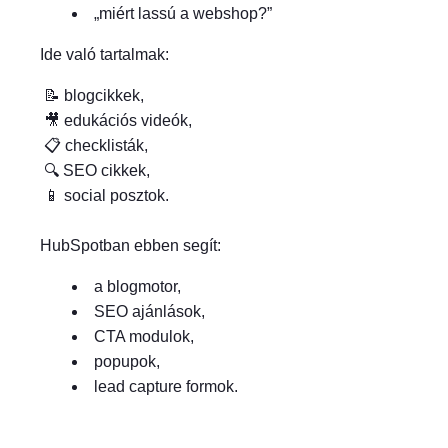
„miért lassú a webshop?”
Ide való tartalmak:
📝 blogcikkek,
🎥 edukációs videók,
📋 checklisták,
🔍 SEO cikkek,
📱 social posztok.
HubSpotban ebben segít:
a blogmotor,
SEO ajánlások,
CTA modulok,
popupok,
lead capture formok.