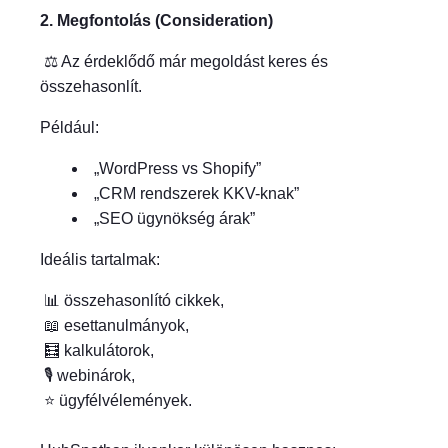
2. Megfontolás (Consideration)
⚖️ Az érdeklődő már megoldást keres és
összehasonlít.
Például:
„WordPress vs Shopify”
„CRM rendszerek KKV-knak”
„SEO ügynökség árak”
Ideális tartalmak:
📊 összehasonlító cikkek,
📖 esettanulmányok,
🧮 kalkulátorok,
🎙️ webinárok,
⭐ ügyfélvélemények.