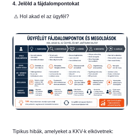
4. Jelöld a fájdalompontokat
⚠️ Hol akad el az ügyfél?
Tipikus hibák, amelyeket a KKV-k elkövetnek: