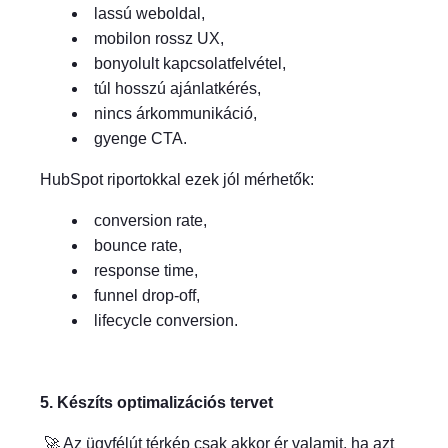
lassú weboldal,
mobilon rossz UX,
bonyolult kapcsolatfelvétel,
túl hosszú ajánlatkérés,
nincs árkommunikáció,
gyenge CTA.
HubSpot riportokkal ezek jól mérhetők:
conversion rate,
bounce rate,
response time,
funnel drop-off,
lifecycle conversion.
5. Készíts optimalizációs tervet
🚀 Az ügyfélút térkép csak akkor ér valamit, ha azt