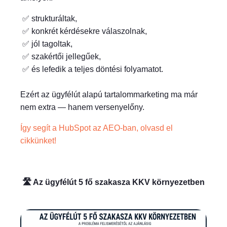
✅ strukturáltak,
✅ konkrét kérdésekre válaszolnak,
✅ jól tagoltak,
✅ szakértői jellegűek,
✅ és lefedik a teljes döntési folyamatot.
Ezért az ügyfélút alapú tartalommarketing ma már
nem extra — hanem versenyelőny.
Így segít a HubSpot az AEO-ban, olvasd el
cikkünket!
🛣️ Az ügyfélút 5 fő szakasza KKV környezetben