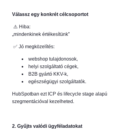
Válassz egy konkrét célcsoportot
⚠️ Hiba:
„mindenkinek értékesítünk”
✅ Jó megközelítés:
webshop tulajdonosok,
helyi szolgáltató cégek,
B2B gyártó KKV-k,
egészségügyi szolgáltatók.
HubSpotban ezt ICP és lifecycle stage alapú
szegmentációval kezelheted.
2. Gyűjts valódi ügyféladatokat