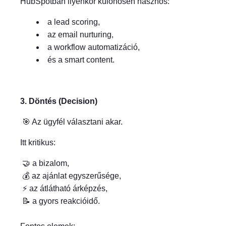
HubSpotban ilyenkor különösen hasznos:
a lead scoring,
az email nurturing,
a workflow automatizáció,
és a smart content.
3. Döntés (Decision)
🎯 Az ügyfél választani akar.
Itt kritikus:
🤝 a bizalom,
💰 az ajánlat egyszerűsége,
⚡ az átlátható árképzés,
📝 a gyors reakcióidő.