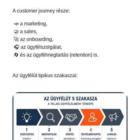
A customer journey része:
📣 a marketing,
🤝 a sales,
🚀 az onboarding,
🎧 az ügyfélszolgálat,
🔄 és az ügyfélmegtartás (retention) is.
Az ügyfélút tipikus szakaszai: