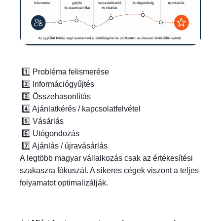
1️⃣ Probléma felismerése
2️⃣ Információgyűjtés
3️⃣ Összehasonlítás
4️⃣ Ajánlatkérés / kapcsolatfelvétel
5️⃣ Vásárlás
6️⃣ Utógondozás
7️⃣ Ajánlás / újravásárlás
A legtöbb magyar vállalkozás csak az értékesítési
szakaszra fókuszál. A sikeres cégek viszont a teljes
folyamatot optimalizálják.