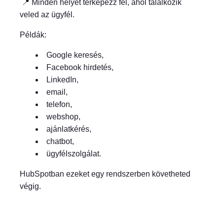
📍 Minden helyet térképezz fel, ahol találkozik
veled az ügyfél.
Példák:
Google keresés,
Facebook hirdetés,
LinkedIn,
email,
telefon,
webshop,
ajánlatkérés,
chatbot,
ügyfélszolgálat.
HubSpotban ezeket egy rendszerben követheted
végig.