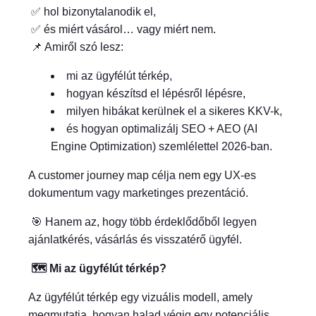
✅ hol bizonytalanodik el,
✅ és miért vásárol… vagy miért nem.
📌 Amiről szó lesz:
mi az ügyfélút térkép,
hogyan készítsd el lépésről lépésre,
milyen hibákat kerülnek el a sikeres KKV-k,
és hogyan optimalizálj SEO + AEO (AI
Engine Optimization) szemlélettel 2026-ban.
A customer journey map célja nem egy UX-es
dokumentum vagy marketinges prezentáció.
🎯 Hanem az, hogy több érdeklődőből legyen
ajánlatkérés, vásárlás és visszatérő ügyfél.
🗺️ Mi az ügyfélút térkép?
Az ügyfélút térkép egy vizuális modell, amely
megmutatja, hogyan halad végig egy potenciális