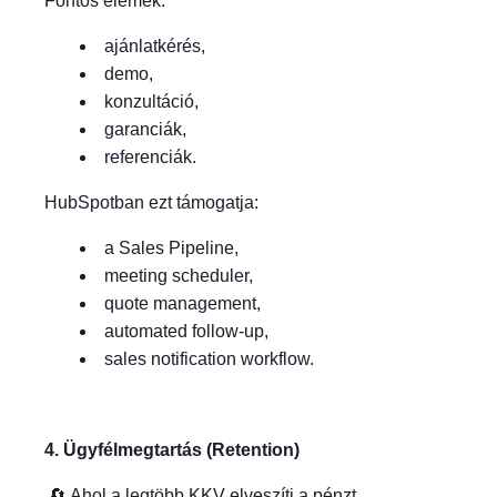
Fontos elemek:
ajánlatkérés,
demo,
konzultáció,
garanciák,
referenciák.
HubSpotban ezt támogatja:
a Sales Pipeline,
meeting scheduler,
quote management,
automated follow-up,
sales notification workflow.
4. Ügyfélmegtartás (Retention)
🔄 Ahol a legtöbb KKV elveszíti a pénzt.