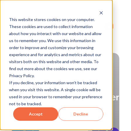
This website stores cookies on your computer.
These cookies are used to collect information
about how you interact with our website and allow
us to remember you. We use this information in
order to improve and customize your browsing
experience and for analytics and metrics about our
visitors both on this website and other media. To
find out more about the cookies we use, see our
Privacy Policy.
If you decline, your information won’t be tracked
HubSpot CRM
when you visit this website. A single cookie will be
Ügyfélút térkép (Customer
used in your browser to remember your preference
not to be tracked.
Journey Map)
Accept
Decline