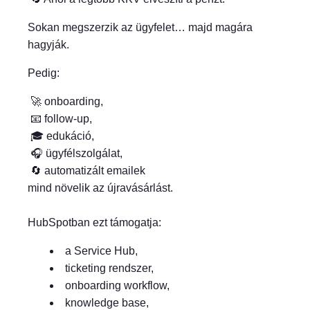
Sokan megszerzik az ügyfelet… majd magára
hagyják.
Pedig:
🚀 onboarding,
📧 follow-up,
🎓 edukáció,
🎧 ügyfélszolgálat,
🔄 automatizált emailek
mind növelik az újravásárlást.
HubSpotban ezt támogatja:
a Service Hub,
ticketing rendszer,
onboarding workflow,
knowledge base,