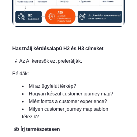
Használj kérdésalapú H2 és H3 címeket
💡 Az AI keresők ezt preferálják.
Példák:
Mi az ügyfélút térkép?
Hogyan készül customer journey map?
Miért fontos a customer experience?
Milyen customer journey map sablon
létezik?
✍️ Írj természetesen